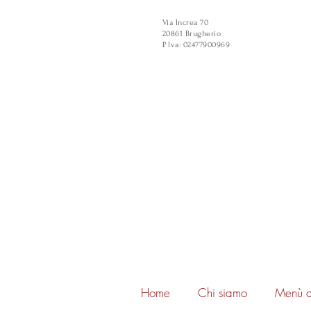
Via Increa 70
20861 Brugherio
P. Iva: 02477900969
Home
Chi siamo
Menù a