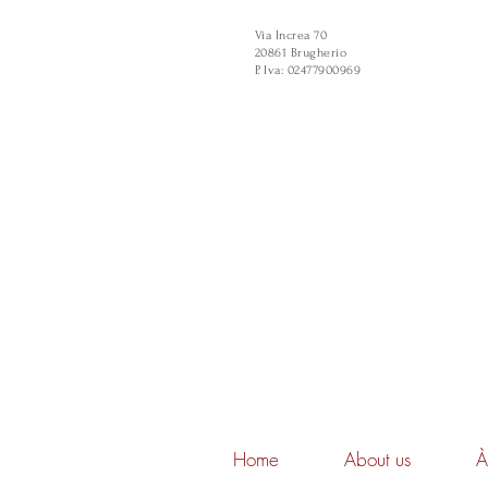
Via Increa 70
20861 Brugherio
P. Iva: 02477900969
Home
About us
À