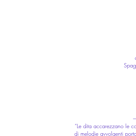
Spag
“Le dita accarezzano le cor
di melodie avvolgenti porta