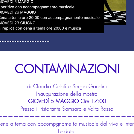
CONTAMINAZIONI
di Claudia Cefalì e Sergio Gandini
Inaugurazione della mostra
GIOVEDÌ 5 MAGGIO Ore 17:00
Presso il ristorante Samsara e Volta Rossa
—————————————————————————
ene a tema con accompgname to musicale dal vivo e interven
Le date: