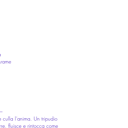
a
Arame
—
 culla l’anima. Un tripudio
rre, fluisce e rintocca come